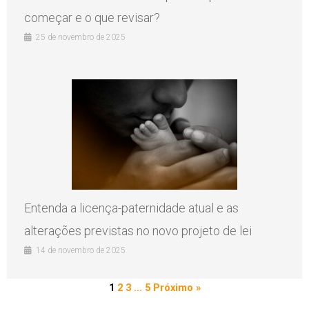
começar e o que revisar?
25 de novembro de 2025
Entenda a licença-paternidade atual e as
alterações previstas no novo projeto de lei
14 de novembro de 2025
1
2
3
…
5
Próximo »