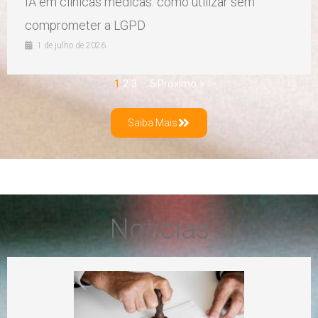
IA em clínicas médicas: como utilizar sem
comprometer a LGPD
1 de julho de 2026
1
2
3
…
5
Próximo »
Saiba Mais
Notícias