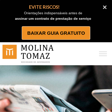
Ir
EVITE RISCOS!
para
Orientações indispensáveis antes de
o
assinar um contrato de prestação de serviço
conteúdo
BAIXAR GUIA GRATUITO