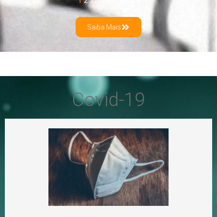
1
2
3
…
5
Próximo »
Saiba Mais
Covid-19