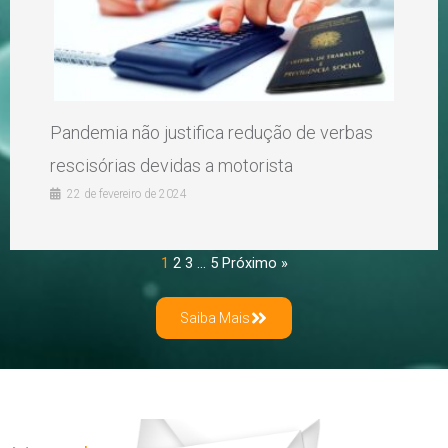
Pandemia não justifica redução de verbas
rescisórias devidas a motorista
22 de fevereiro de 2024
1
2
3
…
5
Próximo »
Saiba Mais