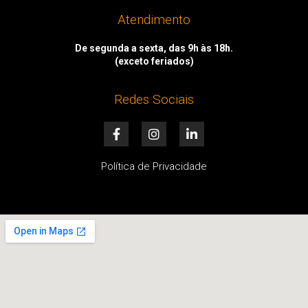
Atendimento
De segunda a sexta, das 9h às 18h.
(exceto feriados)
Redes Sociais
F
I
L
a
n
i
c
s
n
e
t
k
Política de Privacidade
b
a
e
o
g
d
o
r
i
k
a
n
-
m
-
f
i
n