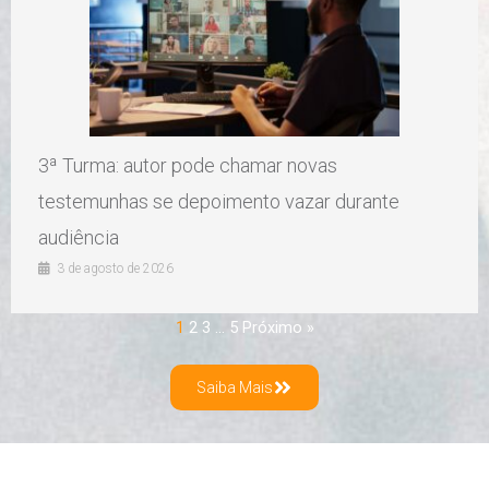
3ª Turma: autor pode chamar novas
testemunhas se depoimento vazar durante
audiência
3 de agosto de 2026
1
2
3
…
5
Próximo »
Saiba Mais