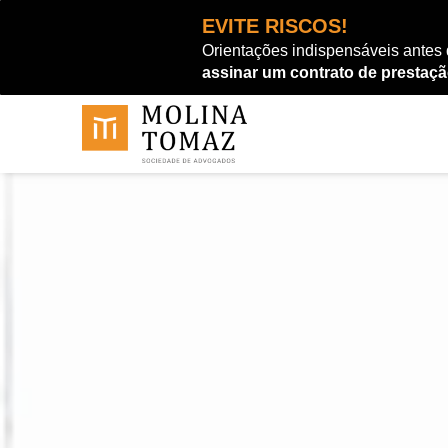
Ir
EVITE RISCOS!
para
Orientações indispensáveis antes
o
assinar um contrato de prestaçã
conteúdo