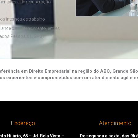
entares e de recuperação
os internos de trabalho
ance para atendimento, entres
 Dados Pessoais (LGPD)
erência em Direito Empresarial na região do ABC, Grande São 
os experientes e comprometidos com um atendimento ágil e ex
Endereço
Atendimento
to Hilário, 65 – Jd. Bela Vista –
De segunda a sexta, das 9h 