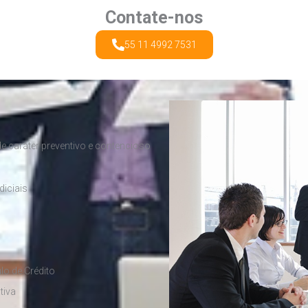
Contate-nos
55 11 4992 7531
e caráter preventivo e contencioso
diciais
lo de Crédito
tiva