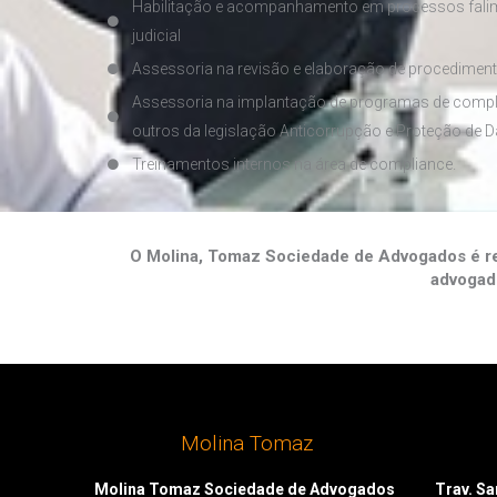
Habilitação e acompanhamento em processos falim
judicial
Assessoria na revisão e elaboração de procediment
Assessoria na implantação de programas de compli
outros da legislação Anticorrupção e Proteção de
Treinamentos internos na área de compliance.
O Molina, Tomaz Sociedade de Advogados é ref
advogad
Molina Tomaz
Molina Tomaz Sociedade de Advogados
Trav. San