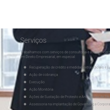
Serviços
Trabalhamos com serviços de consultoria e assistência d
em Direito Empresarial, em especial:
Recuperação de crédito e medidas extrajudiciais e ju
Ação de cobrança
Execução
Ação Monitória
Ações de Sustação de Protesto e Anulatórias de Títu
Assessoria na implantação de Governança Corpora