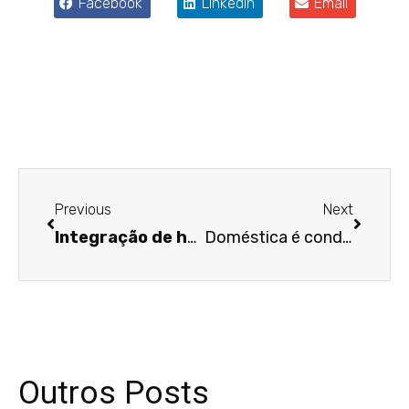
Facebook
LinkedIn
Email
Anterior
Próxim
Previous
Next
Integração de horas extras habituais no repouso semanal repercute nas demais parcelas salariais
Doméstica é condenada a restituir dinheiro emprestado pela empregadora
Outros Posts