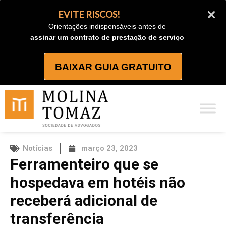
Ir
EVITE RISCOS!
para
Orientações indispensáveis antes de
o
assinar um contrato de prestação de serviço
conteúdo
BAIXAR GUIA GRATUITO
Notícias
março 23, 2023
Ferramenteiro que se
hospedava em hotéis não
receberá adicional de
transferência