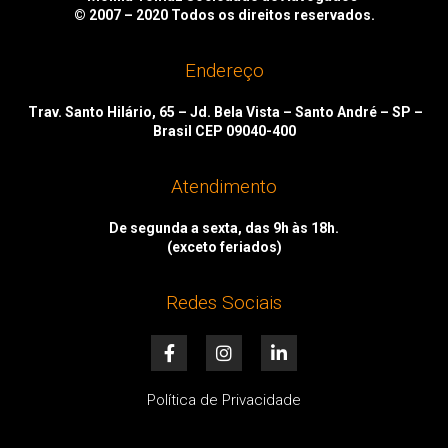
© 2007 – 2020
Todos os direitos reservados.
Endereço
Trav. Santo Hilário, 65 – Jd. Bela Vista – Santo André – SP –
Brasil CEP 09040-400
Atendimento
De segunda a sexta, das 9h às 18h.
(exceto feriados)
Redes Sociais
F
I
L
a
n
i
c
s
n
e
t
k
Política de Privacidade
b
a
e
o
g
d