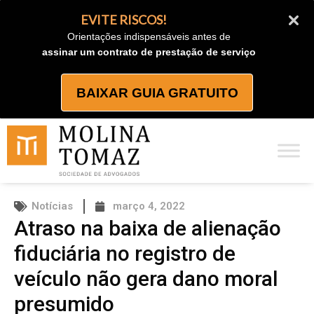
Ir
EVITE RISCOS!
para
Orientações indispensáveis antes de
o
assinar um contrato de prestação de serviço
conteúdo
BAIXAR GUIA GRATUITO
Notícias
março 4, 2022
Atraso na baixa de alienação
fiduciária no registro de
veículo não gera dano moral
presumido