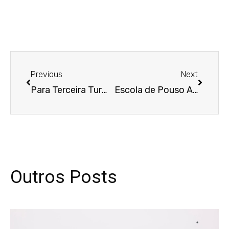
Anterior
Próxim
Previous
Next
Para Terceira Turma, contrato firmado por pessoa analfabeta independe de escritura pública, ressalvada previsão legal
Escola de Pouso Alegre indenizará trabalhadora que teve salário reduzido unilateralmente em 50% após home office
Outros Posts