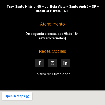
Trav. Santo Hilário, 65 – Jd. Bela Vista – Santo André – SP –
Brasil CEP 09040-400
Atendimento
De segunda a sexta, das 9h às 18h.
(exceto feriados)
Redes Sociais
F
I
L
a
n
i
c
s
n
e
t
k
Política de Privacidade
b
a
e
o
g
d
o
r
i
k
a
n
-
m
-
f
i
n