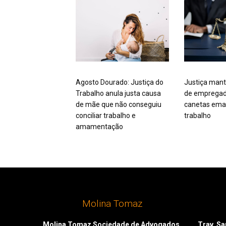
Agosto Dourado: Justiça do
Justiça mant
Trabalho anula justa causa
de empregad
de mãe que não conseguiu
canetas ema
conciliar trabalho e
trabalho
amamentação
Molina Tomaz
Molina Tomaz Sociedade de Advogados
Trav. San