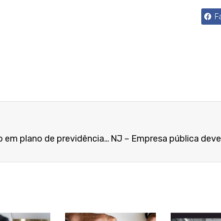
F
Dependente pode ser incluído em plano de previdência complementar após morte do segurado