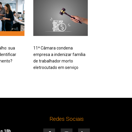
alho: sua
11ª Câmara condena
entificar
empresa a indenizar família
mento?
de trabalhador morto
eletrocutado em serviço
Redes Sociais
F
I
L
às 18h.