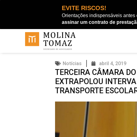
Ir
EVITE RISCOS!
para
Orientações indispensáveis antes
o
assinar um contrato de prestaçã
conteúdo
Notícias
abril 4, 2019
TERCEIRA CÂMARA DO
EXTRAPOLOU INTERVA
TRANSPORTE ESCOLA