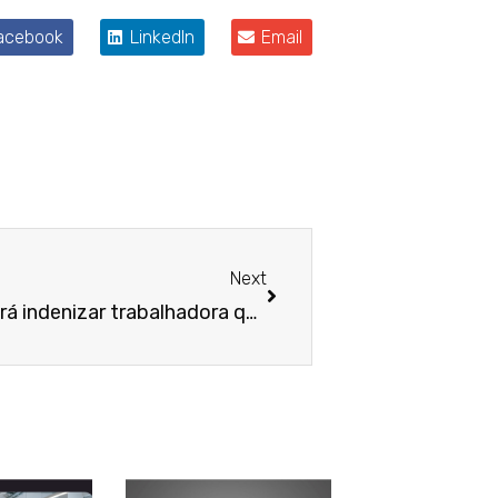
acebook
LinkedIn
Email
Próximo
Next
NJ – Empresa pública deverá indenizar trabalhadora que sofreu assédio sexual no ambiente de trabalho