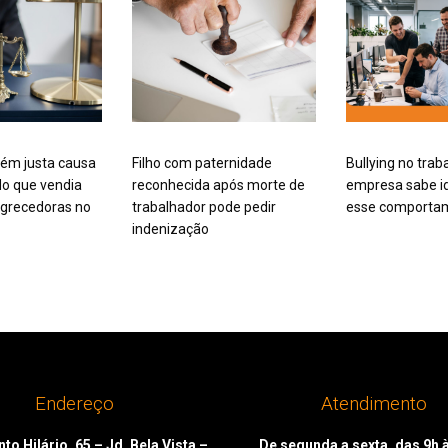
ém justa causa
Filho com paternidade
Bullying no trab
o que vendia
reconhecida após morte de
empresa sabe id
grecedoras no
trabalhador pode pedir
esse comporta
indenização
Endereço
Atendimento
to Hilário, 65 – Jd. Bela Vista –
De segunda a sexta, das 9h 