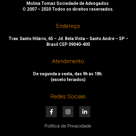
Molina Tomaz Sociedade de Advogados
© 2007 – 2020
Todos os direitos reservados.
Endereço
Trav. Santo Hilário, 65 – Jd. Bela Vista – Santo André – SP –
Brasil CEP 09040-400
Atendimento
De segunda a sexta, das 9h às 18h.
(exceto feriados)
Redes Sociais
F
I
L
a
n
i
c
s
n
e
t
k
Política de Privacidade
b
a
e
o
g
d