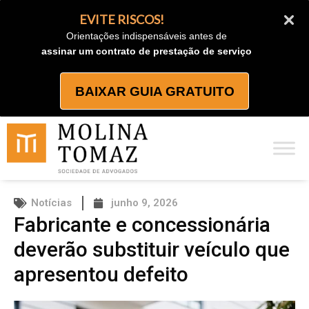
Ir
EVITE RISCOS!
para
Orientações indispensáveis antes de
o
assinar um contrato de prestação de serviço
conteúdo
BAIXAR GUIA GRATUITO
Notícias
junho 9, 2026
Fabricante e concessionária
deverão substituir veículo que
apresentou defeito