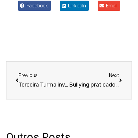
Facebook
LinkedIn
Email
Anterior
Próxim
Previous
Next
Terceira Turma invalida empréstimo contratado por analfabeto em caixa eletrônico
Bullying praticado por superior hierárquico resulta em condenação por danos morais
Outros Posts