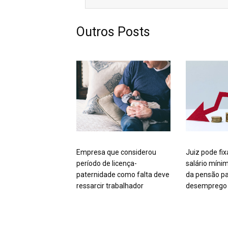
Outros Posts
Empresa que considerou
Juiz pode fix
período de licença-
salário míni
paternidade como falta deve
da pensão pa
ressarcir trabalhador
desemprego 