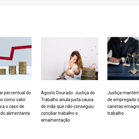
ar percentual do
Agosto Dourado: Justiça do
Justiça mantém
mo como valor
Trabalho anula justa causa
de empregado q
ra o caso de
de mãe que não conseguiu
canetas emagre
do alimentante
conciliar trabalho e
trabalho
amamentação