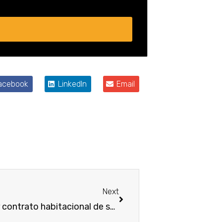
acebook
LinkedIn
Email
Próximo
Next
Caixa é condenada a quitar contrato habitacional de segurado que recebia auxílio doença e foi aposentado por invalidez