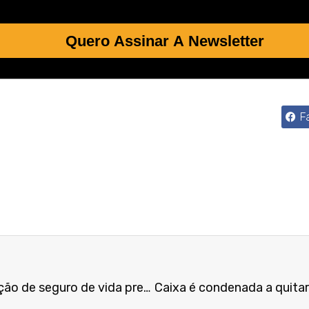
Quero Assinar A Newsletter
F
Empresa omissa na contratação de seguro de vida previsto em norma coletiva indenizará viúva de ex-empregado