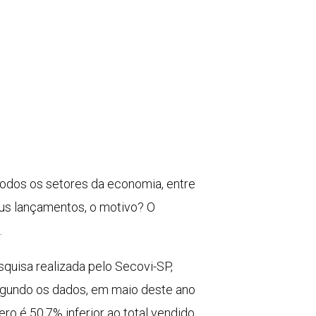
todos os setores da economia, entre
eus lançamentos, o motivo? O
.
quisa realizada pelo Secovi-SP,
egundo os dados, em maio deste ano
o é 50,7% inferior ao total vendido