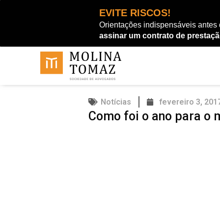
Ir
EVITE RISCOS!
para
Orientações indispensáveis antes
o
assinar um contrato de prestaçã
conteúdo
Notícias
fevereiro 3, 201
Como foi o ano para o 