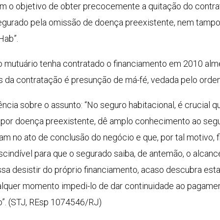
m o objetivo de obter precocemente a quitação do contra
egurado pela omissão de doença preexistente, nem tampo
Hab”.
 o mutuário tenha contratado o financiamento em 2010 a
 da contratação é presunção de má-fé, vedada pelo orden
ência sobre o assunto: “No seguro habitacional, é crucial q
a por doença preexistente, dê amplo conhecimento ao seg
m no ato de conclusão do negócio e que, por tal motivo, f
scindível para que o segurado saiba, de antemão, o alcanc
ossa desistir do próprio financiamento, acaso descubra es
ualquer momento impedi-lo de dar continuidade ao pagam
o”. (STJ, REsp 1074546/RJ)