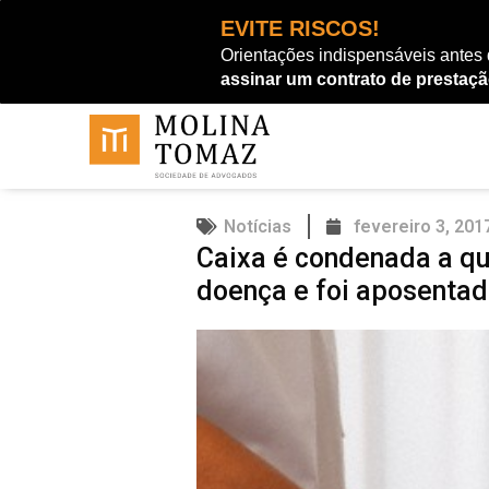
Ir
EVITE RISCOS!
para
Orientações indispensáveis antes
o
assinar um contrato de prestaçã
conteúdo
Notícias
fevereiro 3, 201
Caixa é condenada a qui
doença e foi aposentad