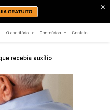
UIA GRATUITO
O escritório
Conteúdos
Contato
que recebia auxílio