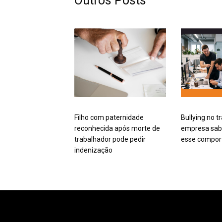
Outros Posts
Filho com paternidade
Bullying no t
reconhecida após morte de
empresa sabe
trabalhador pode pedir
esse compo
indenização