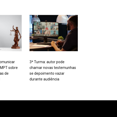
omunicar
3ª Turma: autor pode
 MPT sobre
chamar novas testemunhas
tas de
se depoimento vazar
l
durante audiência