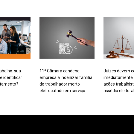
rabalho: sua
11ª Câmara condena
Juízes devem c
 identificar
empresa a indenizar família
imediatamente
rtamento?
de trabalhador morto
ações trabalhis
eletrocutado em serviço
assédio eleitora