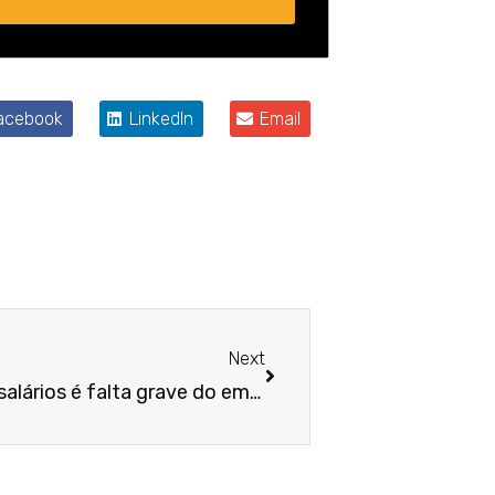
acebook
LinkedIn
Email
Próximo
Next
Atraso no pagamento dos salários é falta grave do empregador e autoriza a rescisão indireta do contrato de trabalho