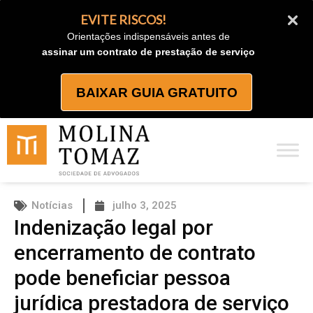
Ir
EVITE RISCOS!
para
Orientações indispensáveis antes de
o
assinar um contrato de prestação de serviço
conteúdo
BAIXAR GUIA GRATUITO
Notícias
julho 3, 2025
Indenização legal por
encerramento de contrato
pode beneficiar pessoa
jurídica prestadora de serviço