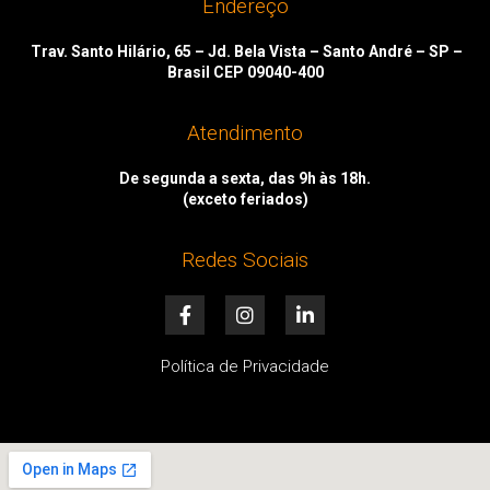
Endereço
Trav. Santo Hilário, 65 – Jd. Bela Vista – Santo André – SP –
Brasil CEP 09040-400
Atendimento
De segunda a sexta, das 9h às 18h.
(exceto feriados)
Redes Sociais
F
I
L
a
n
i
c
s
n
e
t
k
Política de Privacidade
b
a
e
o
g
d
o
r
i
k
a
n
-
m
-
f
i