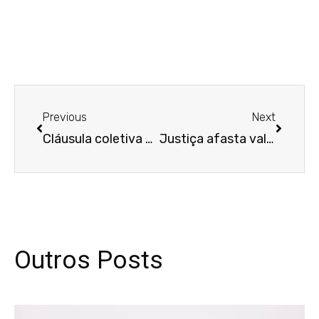
Anterior
Próxim
Previous
Next
Cláusula coletiva que divide intervalo intrajornada em dois períodos é válida
Justiça afasta validade de carta de demissão e declara rescisão indireta de trabalhador com deficiência intelectual
Outros Posts