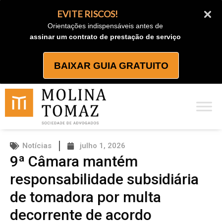
Ir
EVITE RISCOS!
para
Orientações indispensáveis antes de
o
assinar um contrato de prestação de serviço
conteúdo
BAIXAR GUIA GRATUITO
Notícias
julho 1, 2026
9ª Câmara mantém
responsabilidade subsidiária
de tomadora por multa
decorrente de acordo