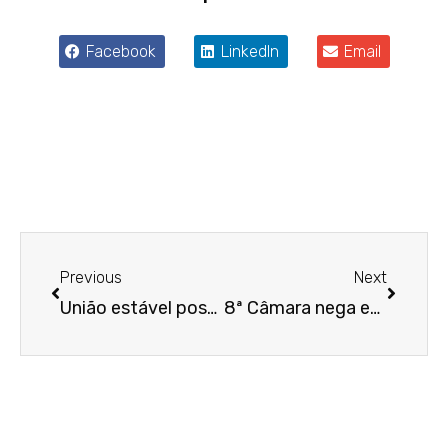
Facebook
LinkedIn
Email
Anterior
Próxim
Previous
Next
União estável posterior à hipoteca pode assegurar impenhorabilidade do imóvel
8ª Câmara nega embargos de trabalhador que alegou uso de IA em julgamento