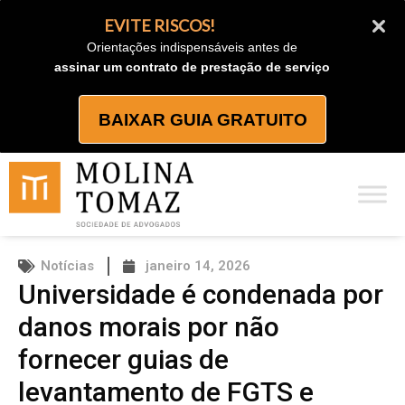
Ir
EVITE RISCOS!
para
Orientações indispensáveis antes de
o
assinar um contrato de prestação de serviço
conteúdo
BAIXAR GUIA GRATUITO
Notícias
janeiro 14, 2026
Universidade é condenada por
danos morais por não
fornecer guias de
levantamento de FGTS e