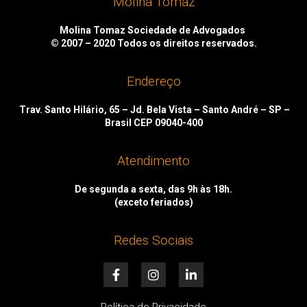
Molina Tomaz
Molina Tomaz Sociedade de Advogados
© 2007 – 2020
Todos os direitos reservados.
Endereço
Trav. Santo Hilário, 65 – Jd. Bela Vista – Santo André – SP –
Brasil CEP 09040-400
Atendimento
De segunda a sexta, das 9h às 18h.
(exceto feriados)
Redes Sociais
F
I
L
a
n
i
c
s
n
e
t
k
Política de Privacidade