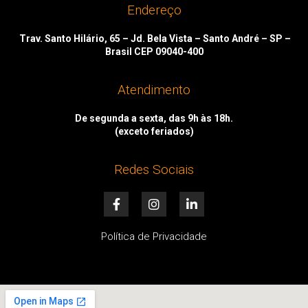
Endereço
Trav. Santo Hilário, 65 – Jd. Bela Vista – Santo André – SP –
Brasil CEP 09040-400
Atendimento
De segunda a sexta, das 9h às 18h.
(exceto feriados)
Redes Sociais
F
I
L
a
n
i
c
s
n
e
t
k
Política de Privacidade
b
a
e
o
g
d
o
r
i
k
a
n
-
m
-