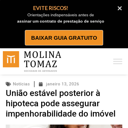
Ir
EVITE RISCOS!
para
Orientações indispensáveis antes de
o
assinar um contrato de prestação de serviço
conteúdo
BAIXAR GUIA GRATUITO
Notícias
janeiro 13, 2026
União estável posterior à
hipoteca pode assegurar
impenhorabilidade do imóvel