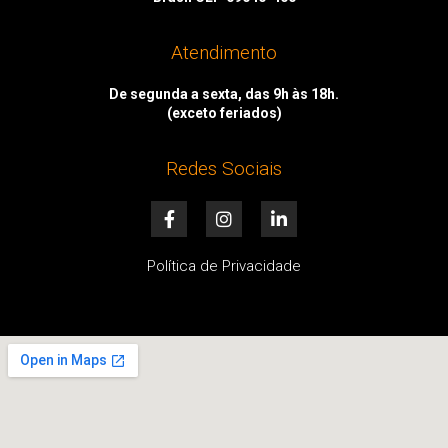
Atendimento
De segunda a sexta, das 9h às 18h.
(exceto feriados)
Redes Sociais
F
I
L
a
n
i
c
s
n
e
t
k
Política de Privacidade
b
a
e
o
g
d
o
r
i
k
a
n
-
m
-
f
i
n