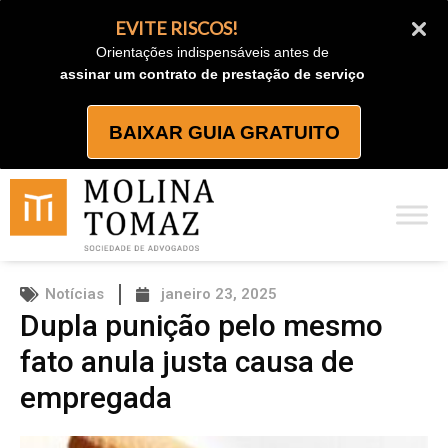
Ir
EVITE RISCOS!
para
Orientações indispensáveis antes de
o
assinar um contrato de prestação de serviço
conteúdo
BAIXAR GUIA GRATUITO
Notícias
janeiro 23, 2025
Dupla punição pelo mesmo
fato anula justa causa de
empregada