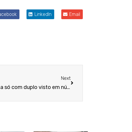
acebook
LinkedIn
Email
Próximo
Next
3ª Turma anula citação feita só com duplo visto em número comercial no WhatsApp