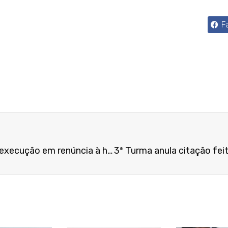
F
TRT-MG reconhece fraude à execução em renúncia à herança realizada após início da ação trabalhista