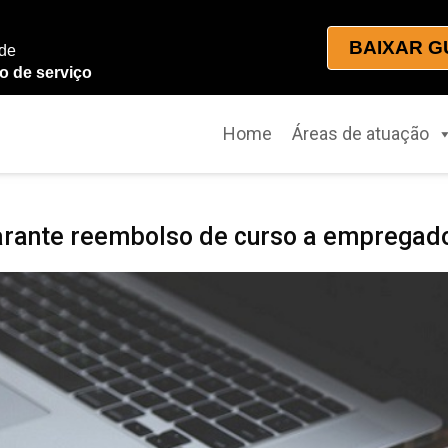
BAIXAR G
 de
o de serviço
Home
Áreas de atuação
arante reembolso de curso a empregad