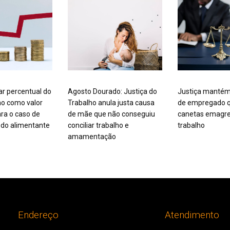
ar percentual do
Agosto Dourado: Justiça do
Justiça mantém
mo como valor
Trabalho anula justa causa
de empregado q
ra o caso de
de mãe que não conseguiu
canetas emagre
do alimentante
conciliar trabalho e
trabalho
amamentação
Endereço
Atendimento