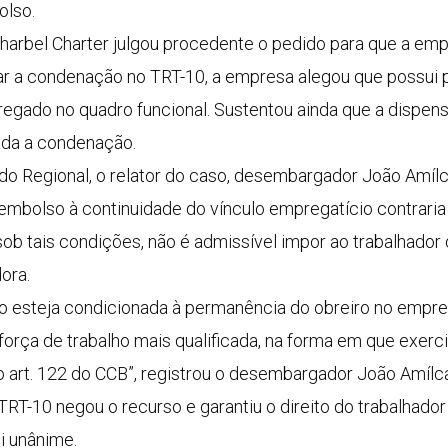
olso.
 Charbel Charter julgou procedente o pedido para que a em
 a condenação no TRT-10, a empresa alegou que possui po
gado no quadro funcional. Sustentou ainda que a dispens
tada a condenação.
o Regional, o relator do caso, desembargador João Amílc
embolso à continuidade do vínculo empregatício contraria 
sob tais condições, não é admissível impor ao trabalhador
ora.
o esteja condicionada à permanência do obreiro no emprego
orça de trabalho mais qualificada, na forma em que exerci
do art. 122 do CCB”, registrou o desembargador João Amílc
TRT-10 negou o recurso e garantiu o direito do trabalha
oi unânime.