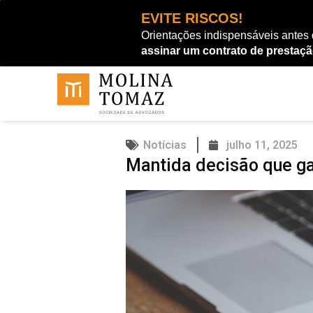
Ir
EVITE RISCOS!
para
Orientações indispensáveis antes
o
assinar um contrato de prestaçã
conteúdo
Notícias
julho 11, 2025
Mantida decisão que g