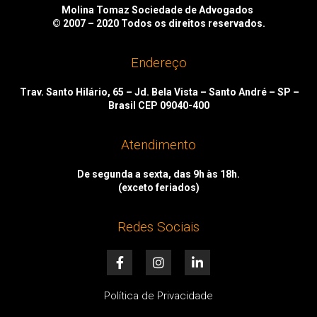
Molina Tomaz Sociedade de Advogados
© 2007 – 2020
Todos os direitos reservados.
Endereço
Trav. Santo Hilário, 65 – Jd. Bela Vista – Santo André – SP –
Brasil CEP 09040-400
Atendimento
De segunda a sexta, das 9h às 18h.
(exceto feriados)
Redes Sociais
F
I
L
a
n
i
c
s
n
e
t
k
Política de Privacidade
b
a
e