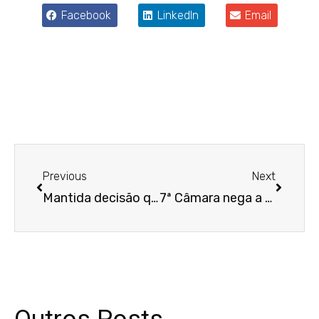
Facebook
LinkedIn
Email
Anterior
Próxim
Previous
Next
Mantida decisão que garante reembolso de curso a empregado demitido
7ª Câmara nega a motorista pedido de acúmulo de função