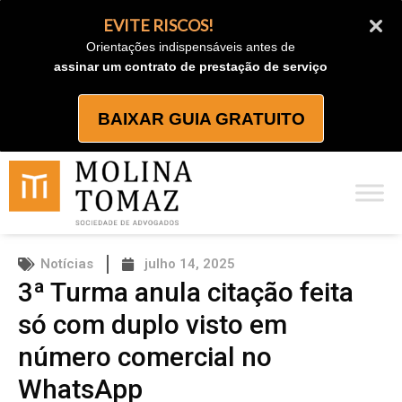
Ir
EVITE RISCOS!
para
Orientações indispensáveis antes de
o
assinar um contrato de prestação de serviço
conteúdo
BAIXAR GUIA GRATUITO
Notícias
julho 14, 2025
3ª Turma anula citação feita
só com duplo visto em
número comercial no
WhatsApp