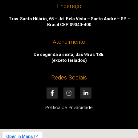
Endereço
Trav. Santo Hilário, 65 – Jd. Bela Vista – Santo André – SP –
Brasil CEP 09040-400
Atendimento
De segunda a sexta, das 9h às 18h.
(exceto feriados)
Redes Sociais
F
I
L
a
n
i
c
s
n
e
t
k
Política de Privacidade
b
a
e
o
g
d
o
r
i
k
a
n
-
m
-