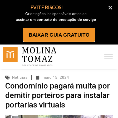
Ir
EVITE RISCOS!
para
Orientações indispensáveis antes de
o
assinar um contrato de prestação de serviço
conteúdo
BAIXAR GUIA GRATUITO
Notícias
maio 15, 2024
Condomínio pagará multa por
demitir porteiros para instalar
portarias virtuais