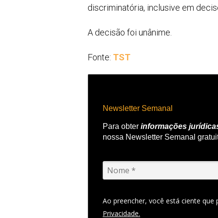
discriminatória, inclusive em dec
A decisão foi unânime.
Fonte:
TST
Newsletter Semanal
Para obter
informações jurídica
nossa Newsletter Semanal gratui
Ao preencher, você está ciente que
Privacidade.