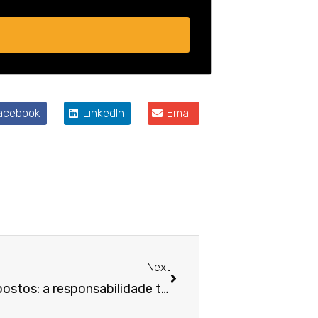
acebook
LinkedIn
Email
Próximo
Next
Vai a empresa, ficam os impostos: a responsabilidade tributária na dissolução e na sucessão empresarial