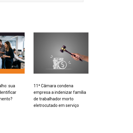
alho: sua
11ª Câmara condena
entificar
empresa a indenizar família
mento?
de trabalhador morto
eletrocutado em serviço