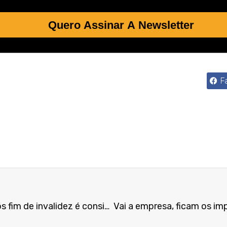
Quero Assinar A Newsletter
F
Volta ao trabalho um ano após fim de invalidez é considerada abandono de emprego