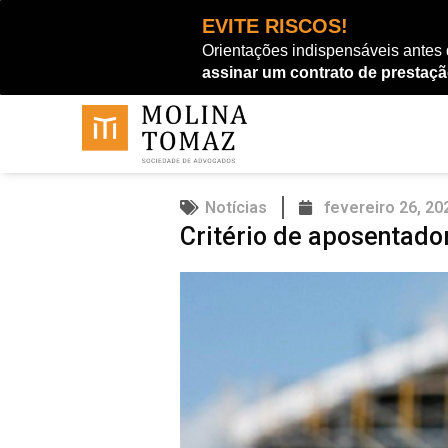
Ir
EVITE RISCOS!
para
Orientações indispensáveis antes
o
assinar um contrato de prestaçã
conteúdo
Notícias
fevereiro 26, 20
Critério de aposentado