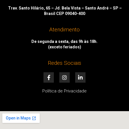
Trav. Santo Hilário, 65 – Jd. Bela Vista – Santo André – SP –
Brasil CEP 09040-400
Atendimento
De segunda a sexta, das 9h às 18h.
(exceto feriados)
Redes Sociais
F
I
L
a
n
i
c
s
n
e
t
k
Política de Privacidade
b
a
e
o
g
d
o
r
i
k
a
n
-
m
-
f
i
n