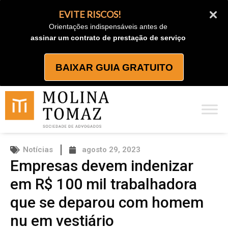
Ir
EVITE RISCOS!
para
Orientações indispensáveis antes de
o
assinar um contrato de prestação de serviço
conteúdo
BAIXAR GUIA GRATUITO
Notícias
agosto 29, 2023
Empresas devem indenizar
em R$ 100 mil trabalhadora
que se deparou com homem
nu em vestiário