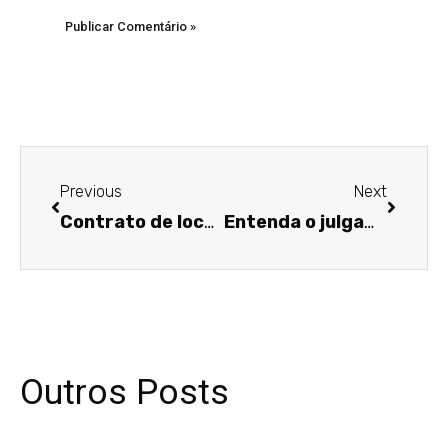
Anterior
Próxim
Previous
Next
Contrato de locação: os cuidados que sua empresa precisa ter antes de assiná-lo!
Entenda o julgamento do STF sobre a convenção 158 da OIT
Outros Posts