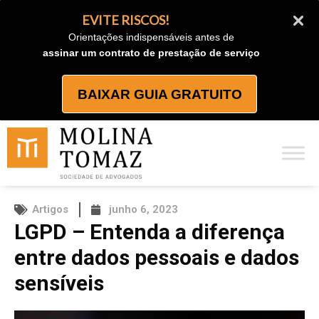
Ir
EVITE RISCOS!
para
Orientações indispensáveis antes de
o
assinar um contrato de prestação de serviço
conteúdo
BAIXAR GUIA GRATUITO
Artigos
junho 6, 2023
LGPD – Entenda a diferença
entre dados pessoais e dados
sensíveis