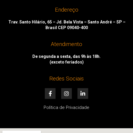
Endereço
Trav. Santo Hilário, 65 – Jd. Bela Vista – Santo André – SP –
Brasil CEP 09040-400
Atendimento
De segunda a sexta, das 9h às 18h.
(exceto feriados)
Redes Sociais
F
I
L
a
n
i
c
s
n
e
t
k
Política de Privacidade
b
a
e
o
g
d
o
r
i
k
a
n