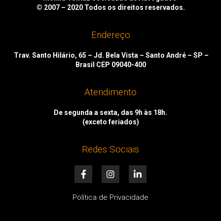
© 2007 – 2020
Todos os direitos reservados.
Endereço
Trav. Santo Hilário, 65 – Jd. Bela Vista – Santo André – SP –
Brasil CEP 09040-400
Atendimento
De segunda a sexta, das 9h às 18h.
(exceto feriados)
Redes Sociais
F
I
L
a
n
i
c
s
n
e
t
k
Política de Privacidade
b
a
e
o
g
d