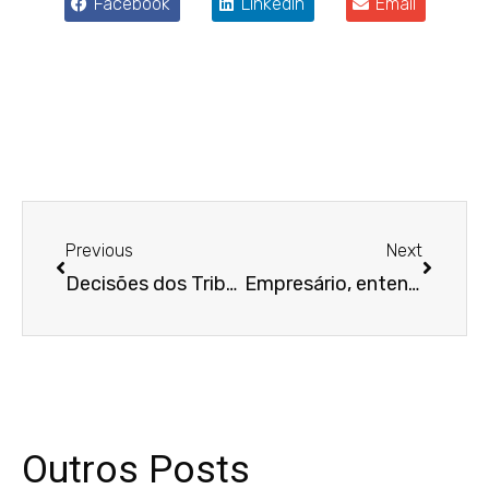
Facebook
LinkedIn
Email
Anterior
Próxim
Previous
Next
Decisões dos Tribunais Trabalhistas quando o tema é a Covid-19 na relação de emprego
Empresário, entenda a diferença entre vício e defeito de produto ou serviço
Outros Posts