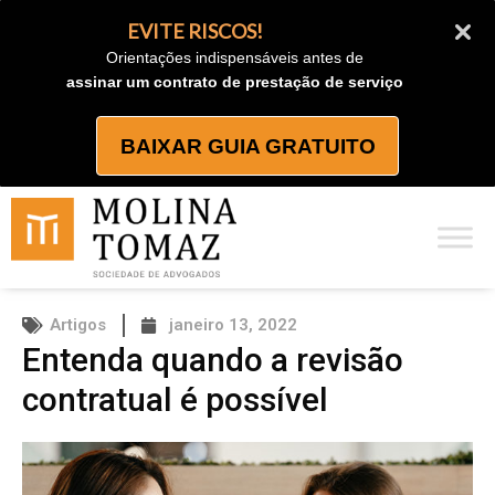
Ir
EVITE RISCOS!
para
Orientações indispensáveis antes de
o
assinar um contrato de prestação de serviço
conteúdo
BAIXAR GUIA GRATUITO
Artigos
janeiro 13, 2022
Entenda quando a revisão
contratual é possível