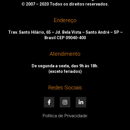
© 2007 – 2020
Todos os direitos reservados.
Endereço
Trav. Santo Hilário, 65 – Jd. Bela Vista – Santo André – SP –
Brasil CEP 09040-400
Atendimento
De segunda a sexta, das 9h às 18h.
(exceto feriados)
Redes Sociais
F
I
L
a
n
i
c
s
n
e
t
k
Política de Privacidade
b
a
e
o
g
d