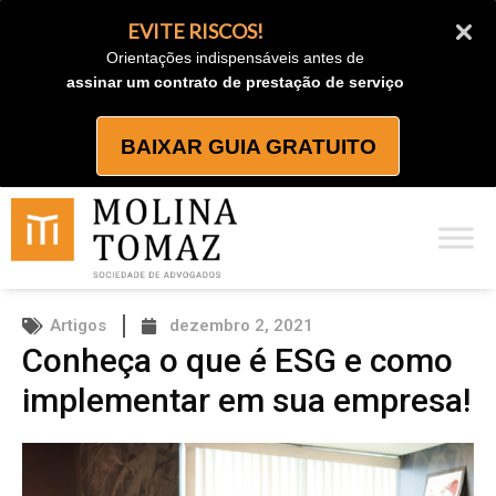
Ir
EVITE RISCOS!
para
Orientações indispensáveis antes de
o
assinar um contrato de prestação de serviço
conteúdo
BAIXAR GUIA GRATUITO
Artigos
dezembro 2, 2021
Conheça o que é ESG e como
implementar em sua empresa!