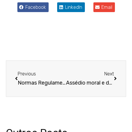
Facebook
LinkedIn
Email
Anterior
Próxim
Previous
Next
Normas Regulamentadoras CIPA e Ergonomia: Confira as atualizações aprovadas
Assédio moral e dano moral: saiba diferenciar