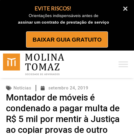
Ir
EVITE RISCOS!
para
Orientações indispensáveis antes de
o
assinar um contrato de prestação de serviço
conteúdo
BAIXAR GUIA GRATUITO
Notícias
setembro 24, 2019
Montador de móveis é
condenado a pagar multa de
R$ 5 mil por mentir à Justiça
ao copiar provas de outro