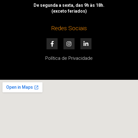
De segunda a sexta, das 9h às 18h.
(exceto feriados)
Redes Sociais
F
I
L
a
n
i
c
s
n
e
t
k
Política de Privacidade
b
a
e
o
g
d
o
r
i
k
a
n
-
m
-
f
i
n