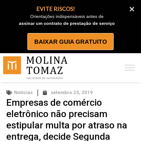
Ir
EVITE RISCOS!
para
Orientações indispensáveis antes de
o
assinar um contrato de prestação de serviço
conteúdo
BAIXAR GUIA GRATUITO
Notícias
setembro 23, 2019
Empresas de comércio
eletrônico não precisam
estipular multa por atraso na
entrega, decide Segunda