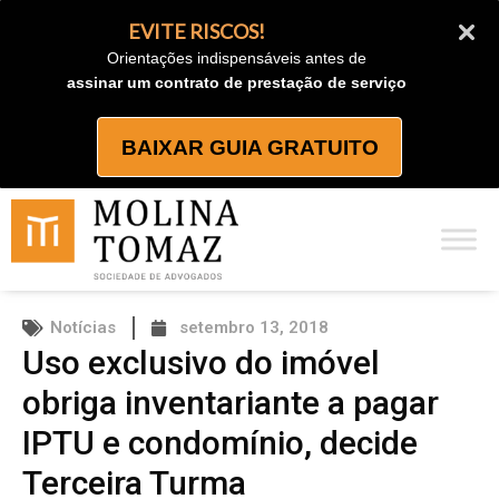
Ir
EVITE RISCOS!
para
Orientações indispensáveis antes de
o
assinar um contrato de prestação de serviço
conteúdo
BAIXAR GUIA GRATUITO
Notícias
setembro 13, 2018
Uso exclusivo do imóvel
obriga inventariante a pagar
IPTU e condomínio, decide
Terceira Turma