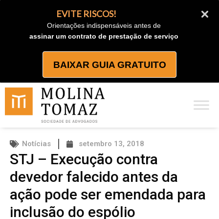
Ir
EVITE RISCOS!
para
Orientações indispensáveis antes de
o
assinar um contrato de prestação de serviço
conteúdo
BAIXAR GUIA GRATUITO
Notícias
setembro 13, 2018
STJ – Execução contra
devedor falecido antes da
ação pode ser emendada para
inclusão do espólio