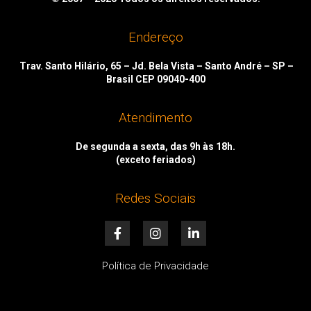
Endereço
Trav. Santo Hilário, 65 – Jd. Bela Vista – Santo André – SP –
Brasil CEP 09040-400
Atendimento
De segunda a sexta, das 9h às 18h.
(exceto feriados)
Redes Sociais
F
I
L
a
n
i
c
s
n
e
t
k
Política de Privacidade
b
a
e
o
g
d
o
r
i