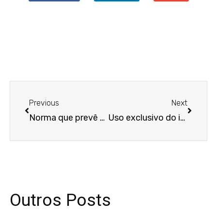
Anterior
Próxim
Previous
Next
Norma que prevê pagamento de salários após quinto dia útil é inválida
Uso exclusivo do imóvel obriga inventariante a pagar IPTU e condomínio, decide Terceira Turma
Outros Posts