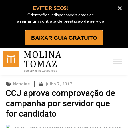
Ir
EVITE RISCOS!
para
Orientações indispensáveis antes de
o
assinar um contrato de prestação de serviço
conteúdo
BAIXAR GUIA GRATUITO
Notícias
julho 7, 2017
CCJ aprova comprovação de
campanha por servidor que
for candidato