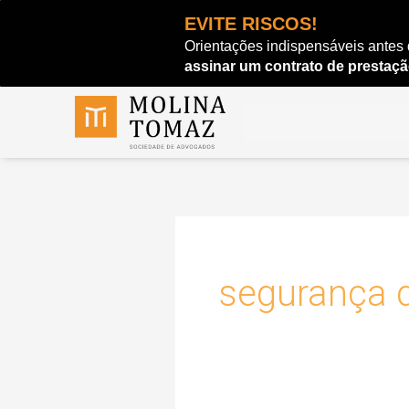
Ir
EVITE RISCOS!
para
Orientações indispensáveis antes
o
assinar um contrato de prestaçã
conteúdo
segurança d