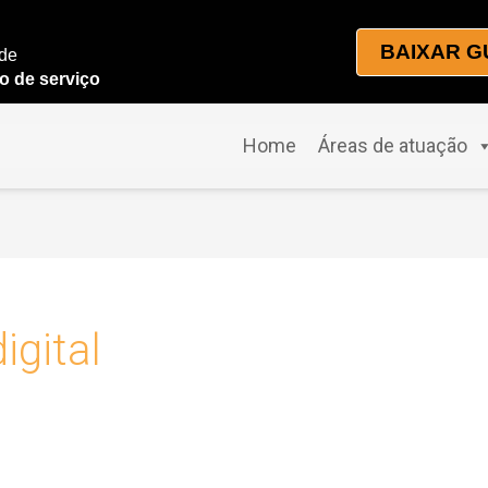
BAIXAR G
 de
o de serviço
Home
Áreas de atuação
igital