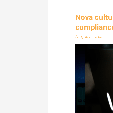
Nova cultu
Nova
cultura
complianc
organizacional
Artigos
/
maisa
para
segurança
digital:
compliance
e
LGPD