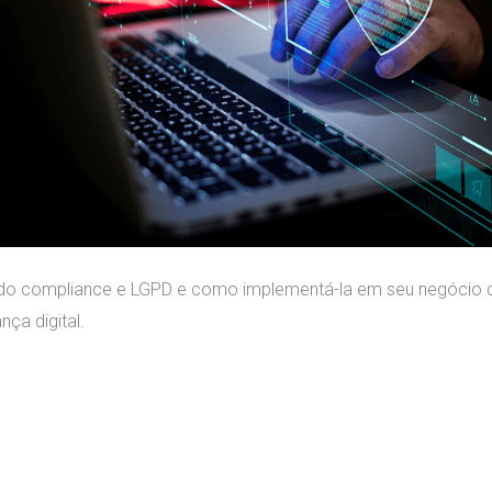
 do compliance e LGPD e como implementá-la em seu negócio 
ça digital.