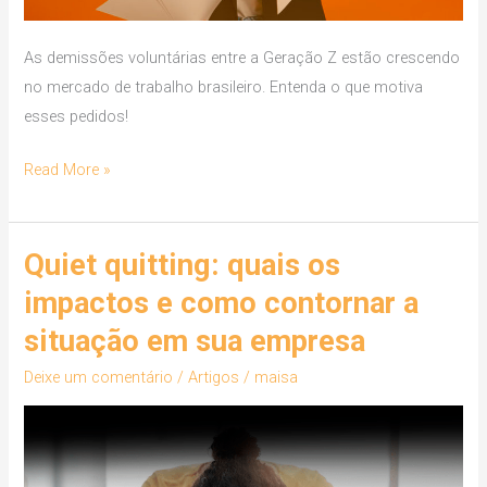
As demissões voluntárias entre a Geração Z estão crescendo
no mercado de trabalho brasileiro. Entenda o que motiva
esses pedidos!
Read More »
Quiet quitting: quais os
Quiet
quitting:
impactos e como contornar a
quais
situação em sua empresa
os
impactos
Deixe um comentário
/
Artigos
/
maisa
e
como
contornar