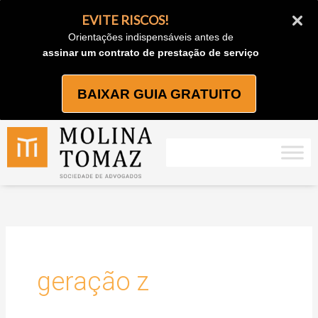
Ir
EVITE RISCOS!
para
Orientações indispensáveis antes de
o
assinar um contrato de prestação de serviço
conteúdo
BAIXAR GUIA GRATUITO
geração z