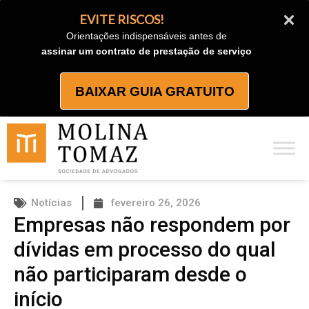
Ir
EVITE RISCOS!
para
Orientações indispensáveis antes de
o
assinar um contrato de prestação de serviço
conteúdo
BAIXAR GUIA GRATUITO
Notícias
fevereiro 26, 2026
Empresas não respondem por
dívidas em processo do qual
não participaram desde o
início