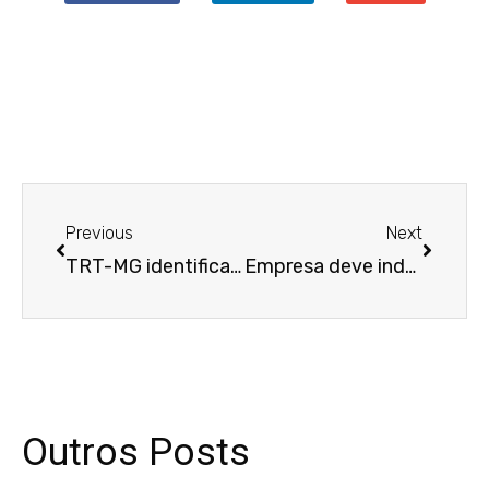
Anterior
Próxim
Previous
Next
TRT-MG identifica fraude em dispensa para favorecer trabalhadora com seguro-desemprego e encaminha caso ao Ministério Público Federal para investigação
Empresa deve indenizar trabalhador vítima de assédio sexual
Outros Posts