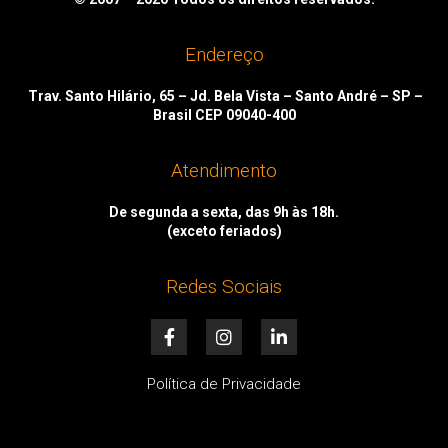
Endereço
Trav. Santo Hilário, 65 – Jd. Bela Vista – Santo André – SP –
Brasil CEP 09040-400
Atendimento
De segunda a sexta, das 9h às 18h.
(exceto feriados)
Redes Sociais
F
I
L
a
n
i
c
s
n
e
t
k
Política de Privacidade
b
a
e
o
g
d
o
r
i