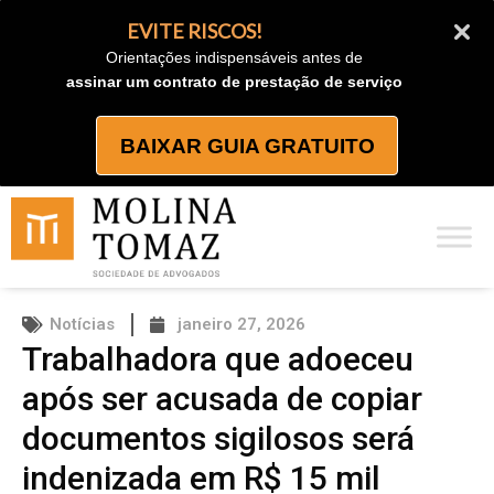
Ir
EVITE RISCOS!
para
Orientações indispensáveis antes de
o
assinar um contrato de prestação de serviço
conteúdo
BAIXAR GUIA GRATUITO
Notícias
janeiro 27, 2026
Trabalhadora que adoeceu
após ser acusada de copiar
documentos sigilosos será
indenizada em R$ 15 mil