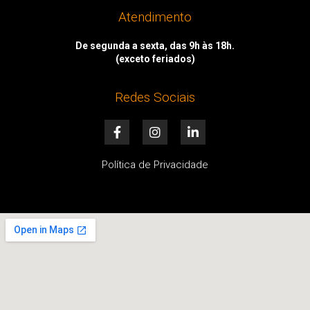
Atendimento
De segunda a sexta, das 9h às 18h.
(exceto feriados)
Redes Sociais
F
I
L
a
n
i
c
s
n
e
t
k
Política de Privacidade
b
a
e
o
g
d
o
r
i
k
a
n
-
m
-
f
i
n