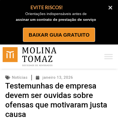
Ir
EVITE RISCOS!
para
Orientações indispensáveis antes de
o
assinar um contrato de prestação de serviço
conteúdo
BAIXAR GUIA GRATUITO
Notícias
janeiro 13, 2026
Testemunhas de empresa
devem ser ouvidas sobre
ofensas que motivaram justa
causa