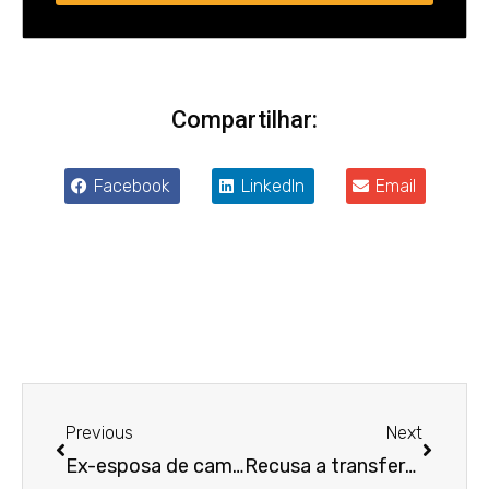
Compartilhar:
Facebook
LinkedIn
Email
Anterior
Próxim
Previous
Next
Ex-esposa de caminhoneiro vítima de acidente de trabalho não consegue indenização
Recusa a transferência não afasta direito de secretária à estabilidade por acidente