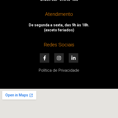
Atendimento
De segunda a sexta, das 9h às 18h.
(exceto feriados)
Redes Sociais
F
I
L
a
n
i
c
s
n
e
t
k
Política de Privacidade
b
a
e
o
g
d
o
r
i
k
a
n
-
m
-
f
i
n