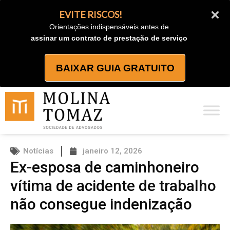
Ir
EVITE RISCOS!
para
Orientações indispensáveis antes de
o
assinar um contrato de prestação de serviço
conteúdo
BAIXAR GUIA GRATUITO
Notícias
janeiro 12, 2026
Ex-esposa de caminhoneiro
vítima de acidente de trabalho
não consegue indenização