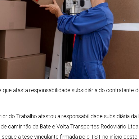
e que afasta responsabilidade subsidiária do contratante 
ior do Trabalho afastou a responsabilidade subsidiária da 
 de caminhão da Bate e Volta Transportes Rodoviário Ltda.
ão segue a tese vinculante firmada pelo TST no início deste