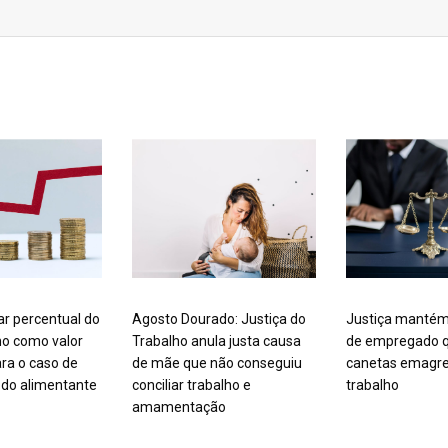
ar percentual do
Agosto Dourado: Justiça do
Justiça mantém
mo como valor
Trabalho anula justa causa
de empregado q
ra o caso de
de mãe que não conseguiu
canetas emagre
do alimentante
conciliar trabalho e
trabalho
amamentação