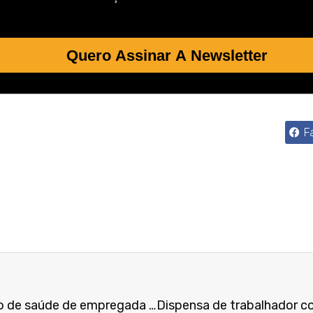
Quero Assinar A Newsletter
F
Telefônica deve manter plano de saúde de empregada diagnosticada com câncer após aderir ao PDV