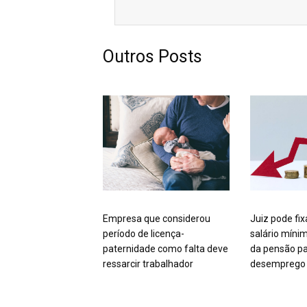
Outros Posts
Empresa que considerou
Juiz pode fix
período de licença-
salário míni
paternidade como falta deve
da pensão pa
ressarcir trabalhador
desemprego 