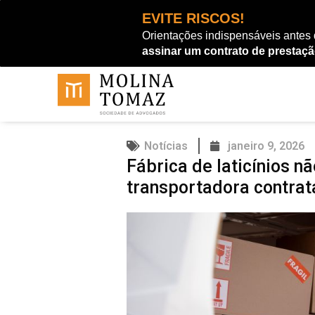
Ir
EVITE RISCOS!
para
Orientações indispensáveis antes
o
assinar um contrato de prestaçã
conteúdo
Notícias
janeiro 9, 2026
Fábrica de laticínios n
transportadora contra