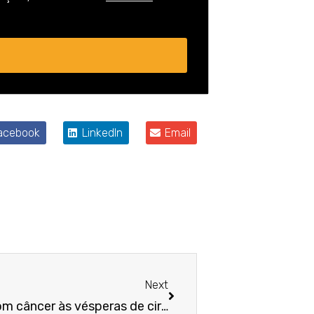
acebook
LinkedIn
Email
Próximo
Next
Dispensa de trabalhador com câncer às vésperas de cirurgia é considerada discriminatória, decide 11ª Câmara