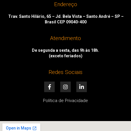
Endereço
Trav. Santo Hilário, 65 – Jd. Bela Vista – Santo André – SP –
Brasil CEP 09040-400
Atendimento
De segunda a sexta, das 9h às 18h.
(exceto feriados)
Redes Sociais
F
I
L
a
n
i
c
s
n
e
t
k
Política de Privacidade
b
a
e
o
g
d
o
r
i
k
a
n
-
m
-