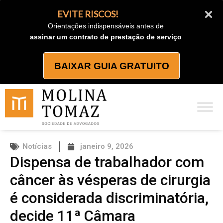
Ir
EVITE RISCOS!
para
Orientações indispensáveis antes de
o
assinar um contrato de prestação de serviço
conteúdo
BAIXAR GUIA GRATUITO
Notícias
janeiro 9, 2026
Dispensa de trabalhador com
câncer às vésperas de cirurgia
é considerada discriminatória,
decide 11ª Câmara