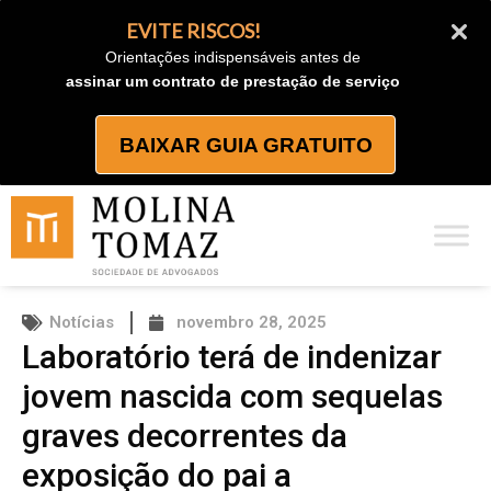
Ir
EVITE RISCOS!
para
Orientações indispensáveis antes de
o
assinar um contrato de prestação de serviço
conteúdo
BAIXAR GUIA GRATUITO
Notícias
novembro 28, 2025
Laboratório terá de indenizar
jovem nascida com sequelas
graves decorrentes da
exposição do pai a