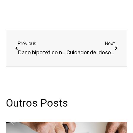
Anterior
Próxim
Previous
Next
Dano hipotético não gera indenização por danos morais, decide 6ª Câmara
Cuidador de idosos não receberá adicional de insalubridade
Outros Posts