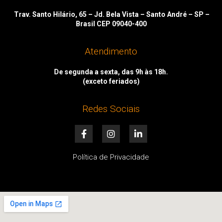
Trav. Santo Hilário, 65 – Jd. Bela Vista – Santo André – SP –
Brasil CEP 09040-400
Atendimento
De segunda a sexta, das 9h às 18h.
(exceto feriados)
Redes Sociais
F
I
L
a
n
i
c
s
n
e
t
k
Política de Privacidade
b
a
e
o
g
d
o
r
i
k
a
n
-
m
-
f
i
n