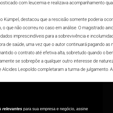
gnosticado com leucemia e realizava acompanhamento quan
rico Kümpel, destacou que a rescisão somente poderia oco
, o que não ocorreu no caso em análise. O magistrado ain
idados imprescindíveis para a sobrevivência e incolumidade
ora de saúde, uma vez que o autor continuará pagando as 
tido o contrato até efetiva alta, sobretudo quando o be
riamente se sobrepõe a qualquer outro interesse de naturez
e Alcides Leopoldo completaram a turma de julgamento. A 
s relevantes
para sua empresa e negócio, assine