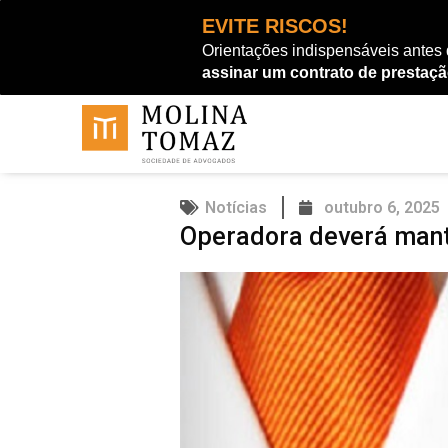
Ir
EVITE RISCOS!
para
Orientações indispensáveis antes
o
assinar um contrato de prestaçã
conteúdo
Notícias
outubro 6, 2025
Operadora deverá mante