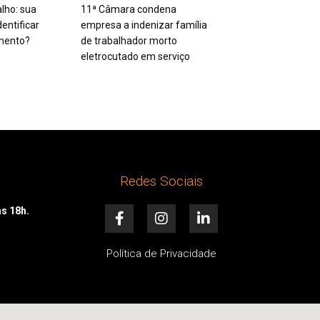
alho: sua
11ª Câmara condena
entificar
empresa a indenizar família
mento?
de trabalhador morto
eletrocutado em serviço
Redes Sociais
F
I
L
às 18h.
a
n
i
c
s
n
e
t
k
Política de Privacidade
b
a
e
o
g
d
o
r
i
k
a
n