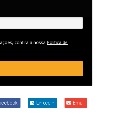
ações, confira a nossa
Política de
acebook
LinkedIn
Email