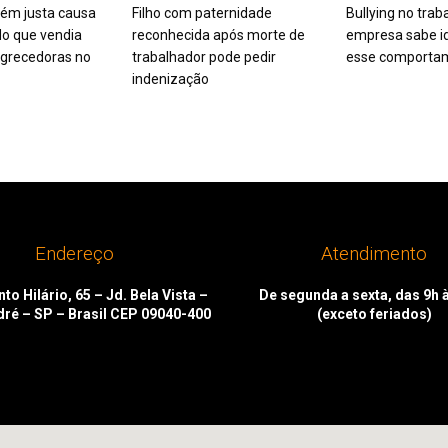
ém justa causa
Filho com paternidade
Bullying no trab
o que vendia
reconhecida após morte de
empresa sabe id
grecedoras no
trabalhador pode pedir
esse comporta
indenização
Endereço
Atendimento
to Hilário, 65 – Jd. Bela Vista –
De segunda a sexta, das 9h 
dré – SP – Brasil CEP 09040-400
(exceto feriados)