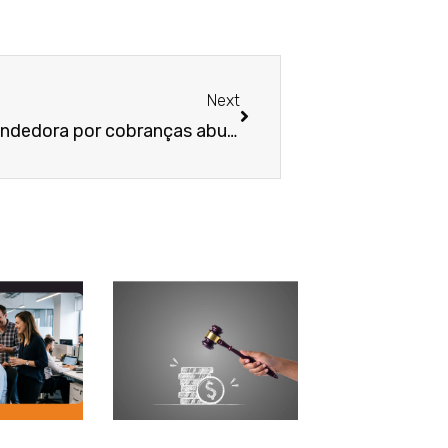
Próximo
Next
Joalheria deve indenizar vendedora por cobranças abusivas e exigência de trabalho em pé