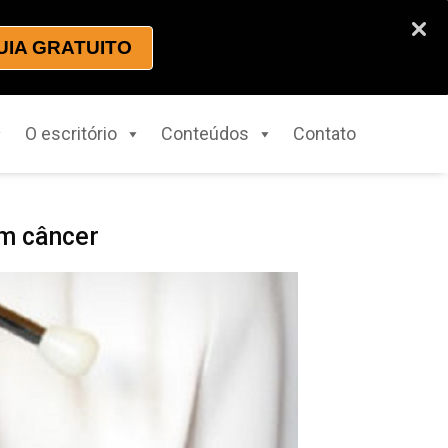
UIA GRATUITO
O escritório
Conteúdos
Contato
om câncer