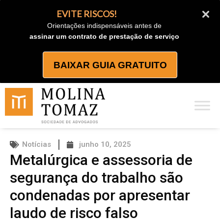
Ir
EVITE RISCOS!
para
Orientações indispensáveis antes de
o
assinar um contrato de prestação de serviço
conteúdo
BAIXAR GUIA GRATUITO
Notícias
junho 10, 2025
Metalúrgica e assessoria de
segurança do trabalho são
condenadas por apresentar
laudo de risco falso