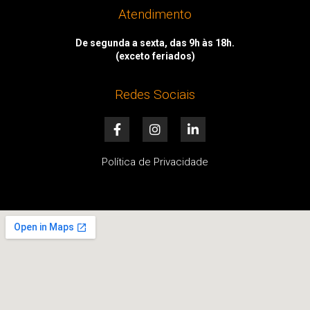
Atendimento
De segunda a sexta, das 9h às 18h.
(exceto feriados)
Redes Sociais
F
I
L
a
n
i
c
s
n
e
t
k
Política de Privacidade
b
a
e
o
g
d
o
r
i
k
a
n
-
m
-
f
i
n