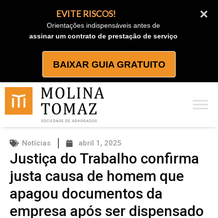
Ir
EVITE RISCOS!
para
Orientações indispensáveis antes de
o
assinar um contrato de prestação de serviço
conteúdo
BAIXAR GUIA GRATUITO
Notícias
abril 1, 2025
Justiça do Trabalho confirma
justa causa de homem que
apagou documentos da
empresa após ser dispensado