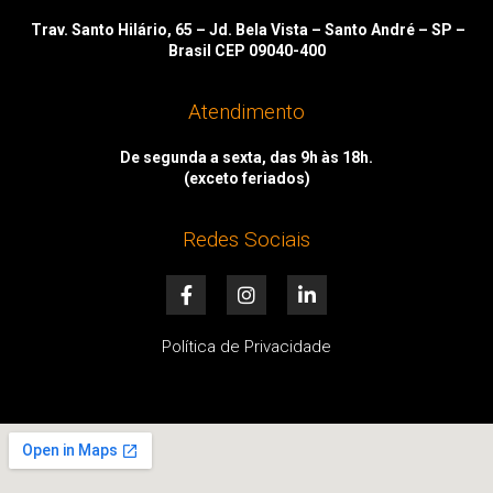
Trav. Santo Hilário, 65 – Jd. Bela Vista – Santo André – SP –
Brasil CEP 09040-400
Atendimento
De segunda a sexta, das 9h às 18h.
(exceto feriados)
Redes Sociais
F
I
L
a
n
i
c
s
n
e
t
k
Política de Privacidade
b
a
e
o
g
d
o
r
i
k
a
n
-
m
-
f
i
n