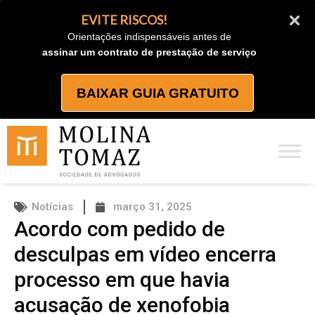
Ir
EVITE RISCOS!
para
Orientações indispensáveis antes de
o
assinar um contrato de prestação de serviço
conteúdo
BAIXAR GUIA GRATUITO
Notícias
março 31, 2025
Acordo com pedido de
desculpas em vídeo encerra
processo em que havia
acusação de xenofobia