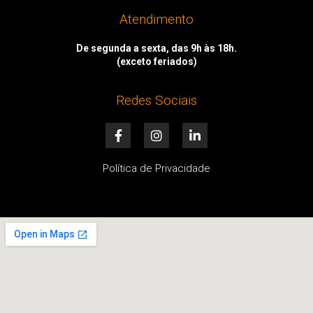
Atendimento
De segunda a sexta, das 9h às 18h.
(exceto feriados)
Redes Sociais
F
I
L
a
n
i
c
s
n
e
t
k
Política de Privacidade
b
a
e
o
g
d
o
r
i
k
a
n
-
m
-
f
i
n