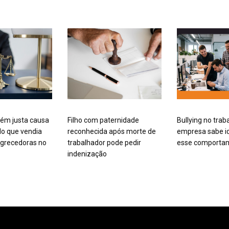
ém justa causa
Filho com paternidade
Bullying no trab
o que vendia
reconhecida após morte de
empresa sabe id
grecedoras no
trabalhador pode pedir
esse comporta
indenização