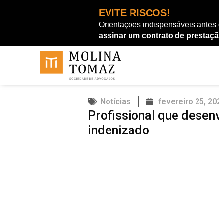
Ir
EVITE RISCOS!
para
Orientações indispensáveis antes
o
assinar um contrato de prestaçã
conteúdo
Notícias
fevereiro 25, 20
Profissional que desen
indenizado