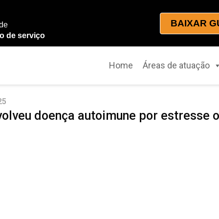
BAIXAR G
 de
o de serviço
Home
Áreas de atuação
25
volveu doença autoimune por estresse 