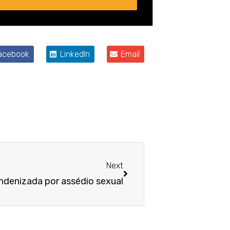
acebook
LinkedIn
Email
Próximo
Next
ndenizada por assédio sexual