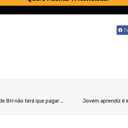
F
Sem previsão legal: Hospital de BH não terá que pagar a ex-empregada o período de Carnaval como se fosse feriado
Jovem aprendiz é i