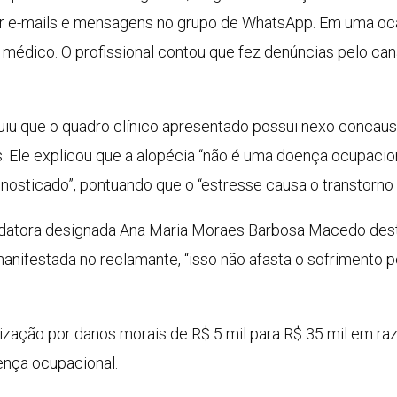
e-mails e mensagens no grupo de WhatsApp. Em uma ocasiã
dico. O profissional contou que fez denúncias pelo cana
luiu que o quadro clínico apresentado possui nexo concau
 Ele explicou que a alopécia “não é uma doença ocupacion
nosticado”, pontuando que o “estresse causa o transtorno 
datora designada Ana Maria Moraes Barbosa Macedo des
manifestada no reclamante, “isso não afasta o sofrimento p
ização por danos morais de R$ 5 mil para R$ 35 mil em razã
ença ocupacional.