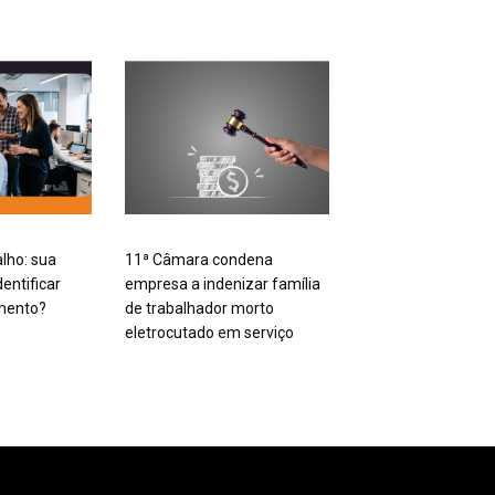
alho: sua
11ª Câmara condena
entificar
empresa a indenizar família
mento?
de trabalhador morto
eletrocutado em serviço