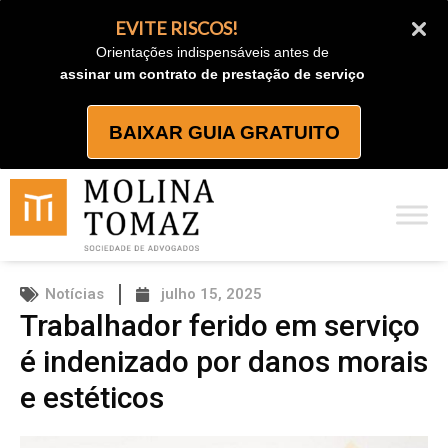
Ir
EVITE RISCOS!
para
Orientações indispensáveis antes de
o
assinar um contrato de prestação de serviço
conteúdo
BAIXAR GUIA GRATUITO
Notícias
julho 15, 2025
Trabalhador ferido em serviço
é indenizado por danos morais
e estéticos