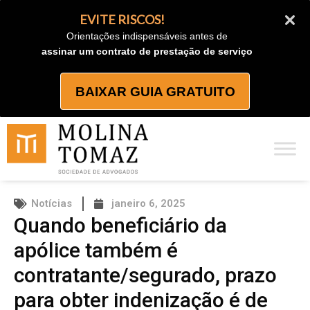
Ir
EVITE RISCOS!
para
Orientações indispensáveis antes de
o
assinar um contrato de prestação de serviço
conteúdo
BAIXAR GUIA GRATUITO
Notícias
janeiro 6, 2025
Quando beneficiário da
apólice também é
contratante/segurado, prazo
para obter indenização é de