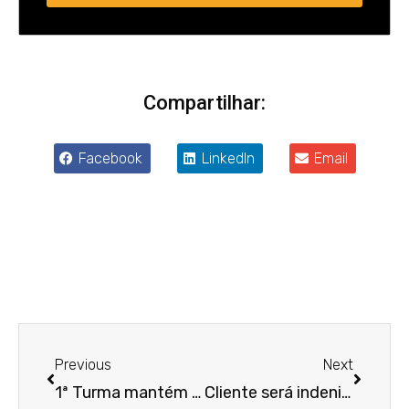
Compartilhar:
Facebook
LinkedIn
Email
Anterior
Próxim
Previous
Next
1ª Turma mantém justa causa de empregado que acionou alarme de incêndio por “brincadeira”
Cliente será indenizada por drogaria após ser acusada de usar receita falsa