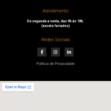
Atendimento
De segunda a sexta, das 9h às 18h.
(exceto feriados)
Redes Sociais
F
I
L
a
n
i
c
s
n
e
t
k
Política de Privacidade
b
a
e
o
g
d
o
r
i
k
a
n
-
m
-
f
i
n