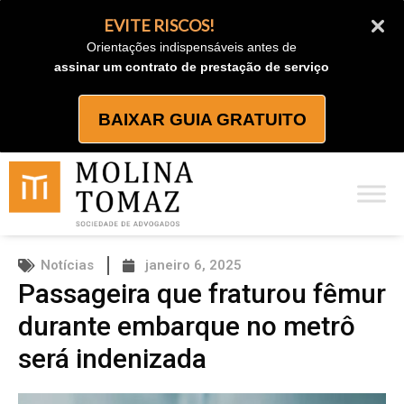
Ir
EVITE RISCOS!
para
Orientações indispensáveis antes de
o
assinar um contrato de prestação de serviço
conteúdo
BAIXAR GUIA GRATUITO
Notícias
janeiro 6, 2025
Passageira que fraturou fêmur
durante embarque no metrô
será indenizada