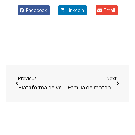
Facebook
LinkedIn
Email
Anterior
Próxim
Previous
Next
Plataforma de vendas é multada por insistir em recorrer contra responsabilidade subsidiária
Família de motoboy que morreu em acidente em serviço receberá indenização