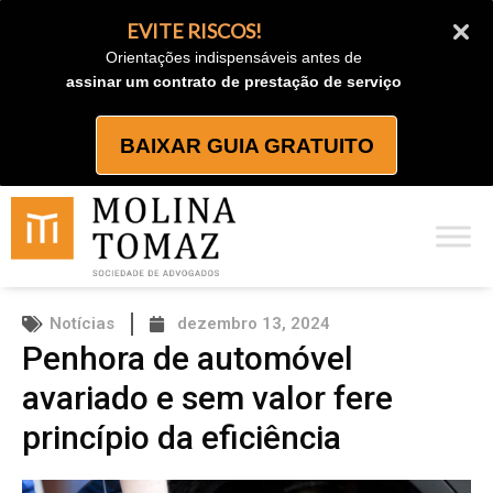
Ir
EVITE RISCOS!
para
Orientações indispensáveis antes de
o
assinar um contrato de prestação de serviço
conteúdo
BAIXAR GUIA GRATUITO
Notícias
dezembro 13, 2024
Penhora de automóvel
avariado e sem valor fere
princípio da eficiência