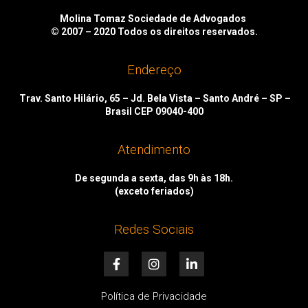
Molina Tomaz Sociedade de Advogados
© 2007 – 2020
Todos os direitos reservados.
Endereço
Trav. Santo Hilário, 65 – Jd. Bela Vista – Santo André – SP –
Brasil CEP 09040-400
Atendimento
De segunda a sexta, das 9h às 18h.
(exceto feriados)
Redes Sociais
F
I
L
a
n
i
c
s
n
e
t
k
Política de Privacidade
b
a
e