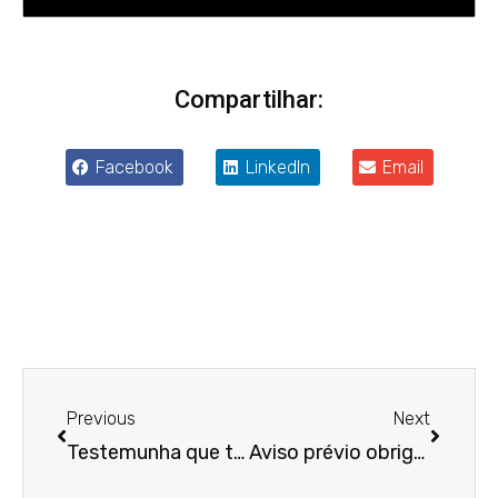
Compartilhar:
Facebook
LinkedIn
Email
Anterior
Próxim
Previous
Next
Testemunha que também move ação por assédio sexual deve ser ouvida em processo de colega
Aviso prévio obrigatório sobre corte de energia tem de seguir forma prevista pela Aneel