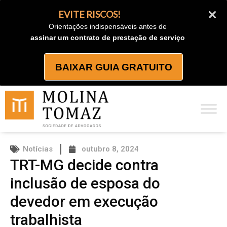
Ir
EVITE RISCOS!
para
Orientações indispensáveis antes de
o
assinar um contrato de prestação de serviço
conteúdo
BAIXAR GUIA GRATUITO
Notícias
outubro 8, 2024
TRT-MG decide contra
inclusão de esposa do
devedor em execução
trabalhista