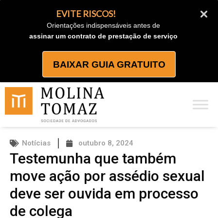
Ir
EVITE RISCOS!
para
Orientações indispensáveis antes de
o
assinar um contrato de prestação de serviço
conteúdo
BAIXAR GUIA GRATUITO
Notícias
outubro 8, 2024
Testemunha que também
move ação por assédio sexual
deve ser ouvida em processo
de colega