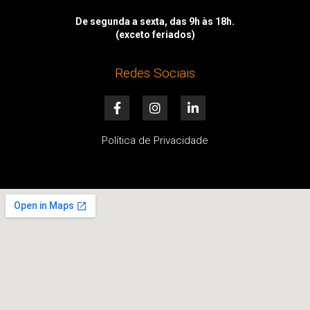
De segunda a sexta, das 9h às 18h.
(exceto feriados)
Redes Sociais
F
I
L
a
n
i
c
s
n
e
t
k
Política de Privacidade
b
a
e
o
g
d
o
r
i
k
a
n
-
m
-
f
i
n