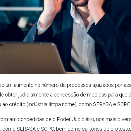
ado um aumento no número de processos ajuizados por a
vo de obter judicialmente a concessão de medidas para que
o ao crédito (indústria limpa nome), como SERASA e SCPC
 formam concedidas pelo Poder Judiciário, nos mais divers
o, como SERASA e SCPC, bem como cartórios de protesto,