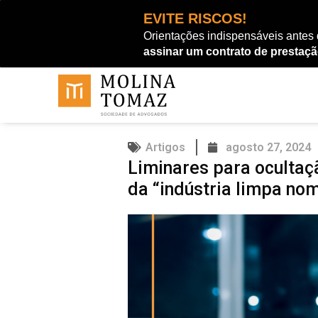
Ir
EVITE RISCOS!
para
Orientações indispensáveis antes
o
assinar um contrato de prestaçã
conteúdo
Artigos
agosto 27, 2024
Liminares para ocultaç
da “indústria limpa no