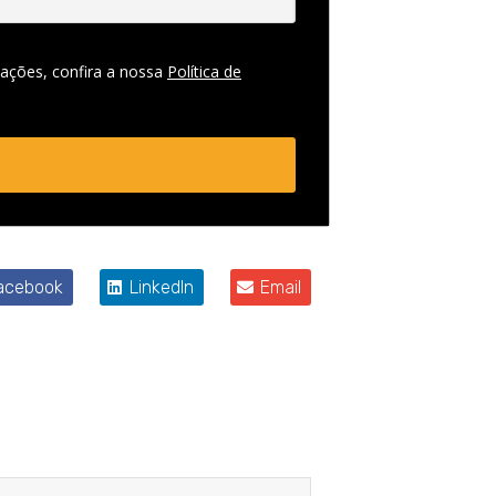
ações, confira a nossa
Política de
acebook
LinkedIn
Email
Próximo