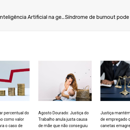
Entenda os riscos do uso da Inteligência Artificial na gestão de contratos
ar percentual do
Agosto Dourado: Justiça do
Justiça mantém
mo como valor
Trabalho anula justa causa
de empregado q
ra o caso de
de mãe que não conseguiu
canetas emagre