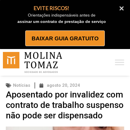
Ir
EVITE RISCOS!
para
Orientações indispensáveis antes de
o
assinar um contrato de prestação de serviço
conteúdo
BAIXAR GUIA GRATUITO
Notícias
agosto 20, 2024
Aposentado por invalidez com
contrato de trabalho suspenso
não pode ser dispensado