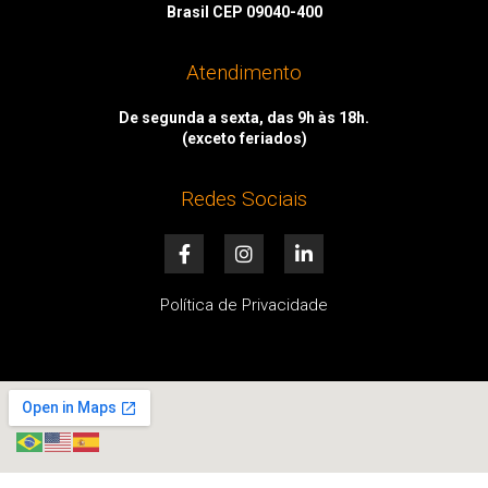
Brasil CEP 09040-400
Atendimento
De segunda a sexta, das 9h às 18h.
(exceto feriados)
Redes Sociais
F
I
L
a
n
i
c
s
n
e
t
k
Política de Privacidade
b
a
e
o
g
d
o
r
i
k
a
n
-
m
-
f
i
n