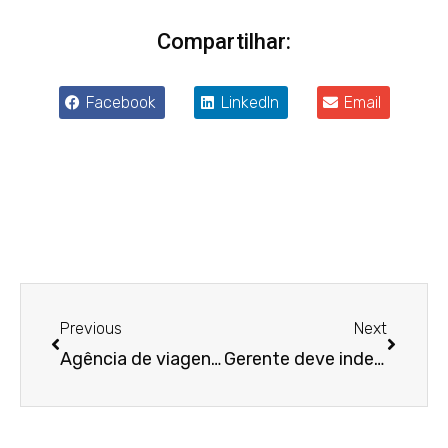
Compartilhar:
Facebook
LinkedIn
Email
Anterior
Próxim
Previous
Next
Agência de viagens é condenada por desistir de recontratar agente por estar grávida
Gerente deve indenizar banco por operações fraudulentas