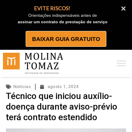
Ir
EVITE RISCOS!
para
Orientações indispensáveis antes de
o
assinar um contrato de prestação de serviço
conteúdo
BAIXAR GUIA GRATUITO
Notícias
agosto 1, 2024
Técnico que iniciou auxílio-
doença durante aviso-prévio
terá contrato estendido